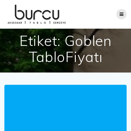
Skip
to
content
Etiket:
Goblen
TabloFiyatı