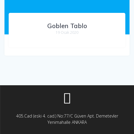
Goblen Tablo
19 Ocak 2020
405.Cad (eski 4. cad.) No:77/C Güven Apt. Demetevler
Yenimahalle ANKARA