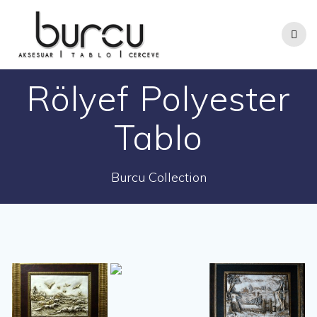
Skip
to
content
Rölyef Polyester
Tablo
Burcu Collection